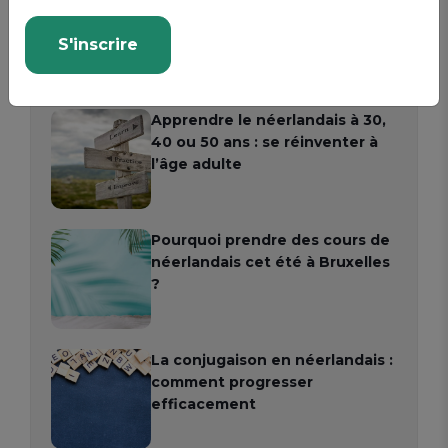
néerlandais à Bruxelles ?
S'inscrire
Apprendre le néerlandais à 30,
40 ou 50 ans : se réinventer à
l’âge adulte
Pourquoi prendre des cours de
néerlandais cet été à Bruxelles
?
La conjugaison en néerlandais :
comment progresser
efficacement