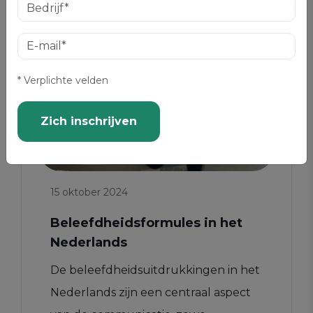
* Verplichte velden
Zich inschrijven
15 oktober 2024
Beleefdheidsformules in het
Nederlands
De beleefdheidsuitdrukkingen in het
Nederlands zijn een centraal aspect