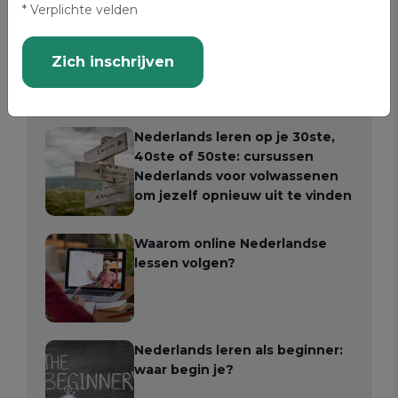
* Verplichte velden
Hoeveel kost een cursus
Nederlands in Brussel?
Zich inschrijven
Nederlands leren op je 30ste,
40ste of 50ste: cursussen
Nederlands voor volwassenen
om jezelf opnieuw uit te vinden
Waarom online Nederlandse
lessen volgen?
Nederlands leren als beginner:
waar begin je?