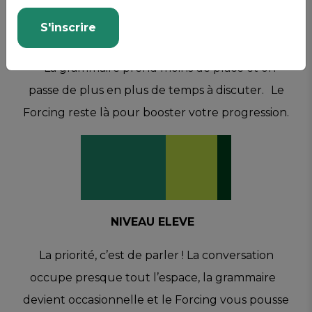
S'inscrire
NIVEAU MOYEN
La grammaire prend moins de place et on
passe de plus en plus de temps à discuter. Le
Forcing reste là pour booster votre progression.
NIVEAU ELEVE
La priorité, c’est de parler ! La conversation
occupe presque tout l’espace, la grammaire
devient occasionnelle et le Forcing vous pousse