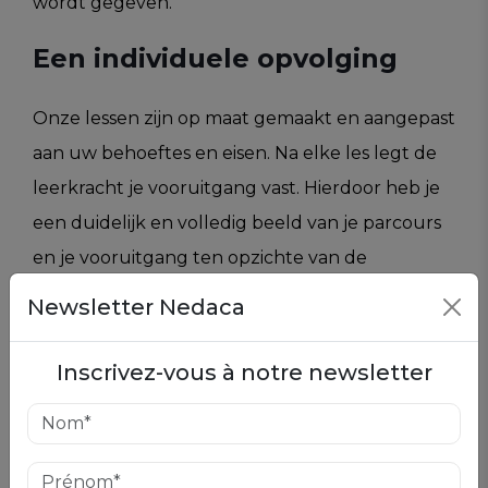
wordt gegeven.
Een individuele
opvolging
Onze lessen zijn op maat gemaakt en aangepast
aan uw behoeftes en eisen. Na elke les legt de
leerkracht je vooruitgang vast. Hierdoor heb je
een duidelijk en volledig beeld van je parcours
en je vooruitgang ten opzichte van de
doelstellingen die aan het begin van het
Newsletter Nedaca
parcours werden geformuleerd.
Inscrivez-vous à notre newsletter
Waar en wanneer je wil
Voor een snelle evolutie is het zeer belangrijk
om vaak en regelmatig te oefenen. Behalve de