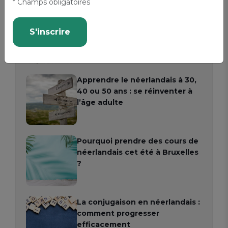
* Champs obligatoires
Combien coûtent des cours de
néerlandais à Bruxelles ?
S'inscrire
Apprendre le néerlandais à 30,
40 ou 50 ans : se réinventer à
l’âge adulte
Pourquoi prendre des cours de
néerlandais cet été à Bruxelles
?
La conjugaison en néerlandais :
comment progresser
efficacement