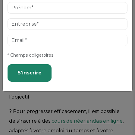
Une formation bien structurée permet de
progresser rapidement tout en restant motivé
et autonome.
Et maintenant ?
* Champs obligatoires
Les
cours de néerlandais en ligne
offrent une
S'inscrire
solution pratique et efficace pour apprendre la
langue à son rythme, quel que soit le niveau ou
l’objectif.
? Pour progresser efficacement, il est possible
de s’inscrire à des
cours de néerlandais en ligne
,
adaptés à votre emploi du temps et à votre