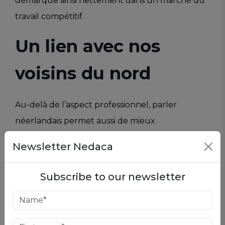
démarque ainsi nettement dans un marché du
travail compétitif.
Un lien avec nos
voisins du nord
Au-delà de l’aspect professionnel, parler
néerlandais permet aussi de mieux
communiquer avec nos voisins flamands.
Newsletter Nedaca
Comprendre et se faire comprendre lors de
voyages ou d’excursions en Flandre devient
Subscribe to our newsletter
plus simple et agréable. C’est aussi un signe de
respect et de sympathie pour la culture de nos
voisins.