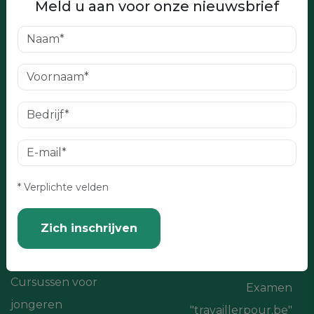
Meld u aan voor onze nieuwsbrief
Intensieve
Onze geschiedenis
weekcursus
Ons team
Nederlandsles tijdens
Voortgangscontrole
de lunchpauze
Nieuws
Avondcursussen
Zaterdagcursussen
ONZE DIENSTEN
* Verplichte velden
Privélessen
Forcing-methode
Zich inschrijven
Online cursussen
Nedaca @ Home
Cursussen voor
Examen
jongeren
"travaillerpour.be"