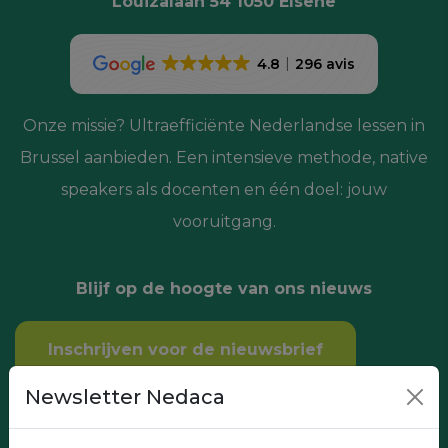
Louizalaan 54 1050 Elsene
4.8
296 avis
Onze missie? Ultraefficiënte Nederlandse lessen in
Brussel aanbieden. Een intensieve methode, native
speakers als docenten en één doel: jouw
vooruitgang.
Blijf op de hoogte van ons nieuws
Inschrijven voor de nieuwsbrief
Newsletter Nedaca
ONZE CURSUSSEN
OVER ONS