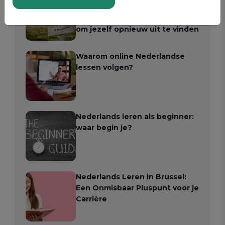
40ste of 50ste: cursussen
Nederlands voor volwassenen
om jezelf opnieuw uit te vinden
Waarom online Nederlandse
lessen volgen?
Nederlands leren als beginner:
waar begin je?
Nederlands Leren in Brussel:
Een Onmisbaar Pluspunt voor je
Carrière