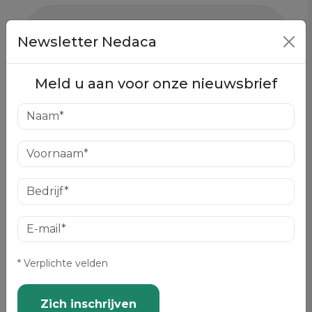
Autres articles
Newsletter Nedaca
Nederlands in tweede zit
inhalen: een verkapte kans?
Meld u aan voor onze nieuwsbrief
Nederlandse lessen voor alle
niveaus: een oplossing op maat
van elk profiel
Hoeveel kost een cursus
Nederlands in Brussel?
* Verplichte velden
Zich inschrijven
Nederlands leren op je 30ste,