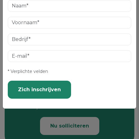
uitsluitend van de Nederlandse Academie toe te
sturen. U kunt deze toestemming altijd intrekken
via de optie "afmelden" in onze communicatie.
Versturen
* Verplichte velden
Spontane sollicitatie
Zich inschrijven
Wil je leraar worden? Of voor een
ander positie?
Nu solliciteren