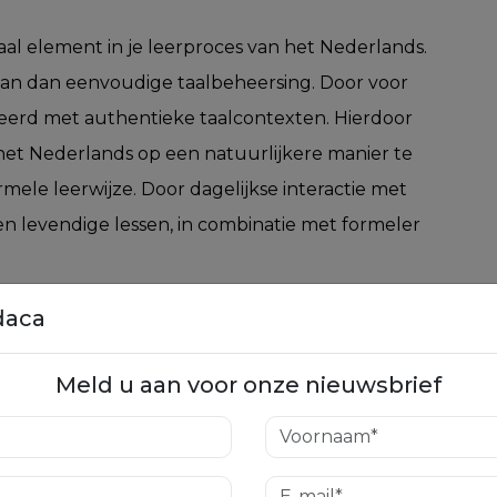
al element in je leerproces van het Nederlands.
gaan dan eenvoudige taalbeheersing. Door voor
teerd met authentieke taalcontexten. Hierdoor
e het Nederlands op een natuurlijkere manier te
mele leerwijze. Door dagelijkse interactie met
 levendige lessen, in combinatie met formeler
n van de taal. Culturele onderdompeling biedt
daca
en assimilatie van de cultuur van het noorden
Meld u aan voor onze nieuwsbrief
e cultuur te leven, word je blootgesteld aan de
waarden die de taal vormgeven. Zo wordt de
xtueel begrip waardoor je het Nederlands beter