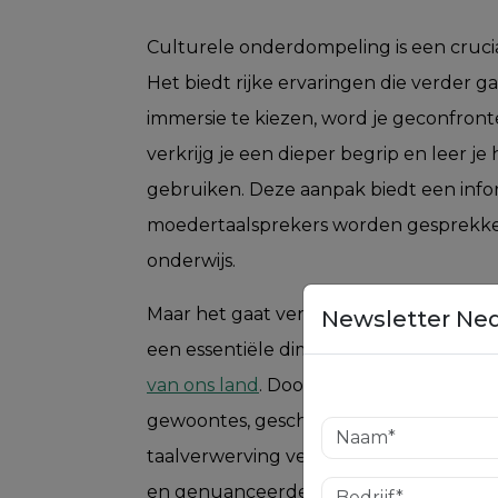
Culturele onderdompeling is een crucia
Het biedt rijke ervaringen die verder 
immersie te kiezen, word je geconfron
verkrijg je een dieper begrip en leer j
gebruiken. Deze aanpak biedt een infor
moedertaalsprekers worden gesprekken
onderwijs.
Maar het gaat verder dan deze aspecte
Newsletter Ne
een essentiële dimensie:
de ontdekking 
van ons land
. Door in het hart van dez
gewoontes, geschiedenis, tradities en 
taalverwerving verrijkt met een conte
en genuanceerder kan gebruiken.