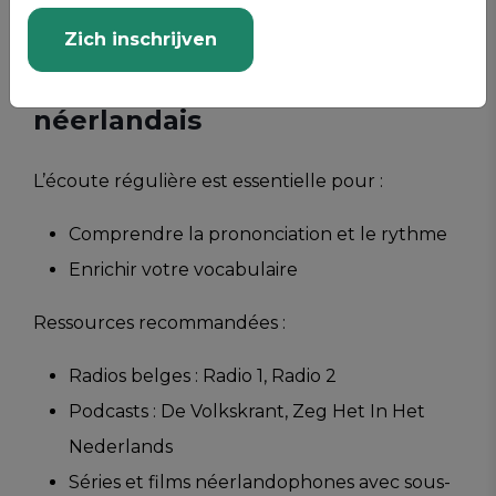
Zich inschrijven
2. Écoutez activement du
néerlandais
L’écoute régulière est essentielle pour :
Comprendre la prononciation et le rythme
Enrichir votre vocabulaire
Ressources recommandées :
Radios belges : Radio 1, Radio 2
Podcasts : De Volkskrant, Zeg Het In Het
Nederlands
Séries et films néerlandophones avec sous-