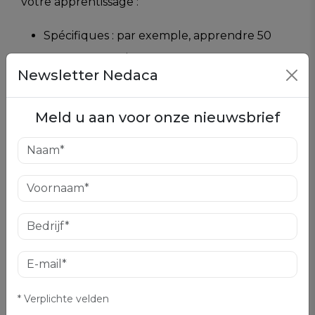
votre apprentissage :
Spécifiques : par exemple, apprendre 50
mots par semaine
Newsletter Nedaca
Mesurables : suivre vos progrès via des
exercices ou applications
Meld u aan voor onze nieuwsbrief
Atteignables : objectifs adaptés à votre
niveau et vos ressources
Réalistes : alignés avec votre emploi du
temps
Temporels : définissez des échéances pour
rester motivé
* Verplichte velden