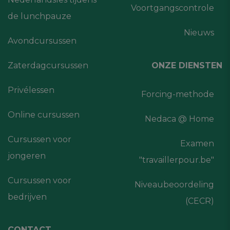
Voortgangscontrole
de lunchpauze
Nieuws
Avondcursussen
Zaterdagcursussen
ONZE DIENSTEN
Privélessen
Forcing-methode
Online cursussen
Nedaca @ Home
Cursussen voor
Examen
jongeren
"travaillerpour.be"
Cursussen voor
Niveaubeoordeling
bedrijven
(CECR)
CONTACT