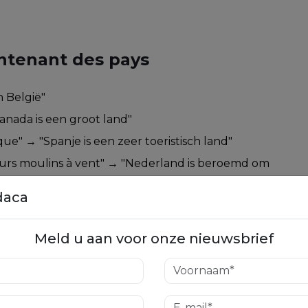
ntenant des pays
n België"
anada is een groot land"
que" → "Spanje is een zeer toeristisch land"
eurs moulins à vent" → "Nederland is beroemd om
daca
Meld u aan voor onze nieuwsbrief