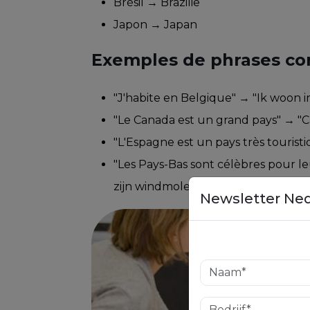
Brésil → Brazilië
Japon → Japan
Exemples de phrases co
"J'habite en Belgique" → "Ik woon i
"Le Canada est un grand pays" → "C
"L'Espagne est un pays très touristi
"Les Pays-Bas sont célèbres pour l
zijn windmolens"
Newsletter Ne