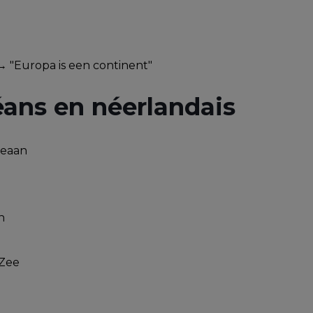
→ "Europa is een continent"
éans en néerlandais
ceaan
n
 Zee